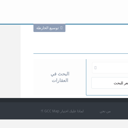
توسيع الخارطة
من نحن
لماذا عليك اختيار GCC Map ؟!